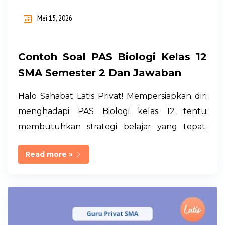
n
Mei 15, 2026
g
a
Contoh Soal PAS Biologi Kelas 12
n
SMA Semester 2 Dan Jawaban
Halo Sahabat Latis Privat! Mempersiapkan diri
menghadapi PAS Biologi kelas 12 tentu
membutuhkan strategi belajar yang tepat.
Banyak siswa merasa materi Biologi semester 2
Read more »
cukup menantang karena mencakup
berbagai konsep penting yang membutuhkan
pemahaman, ketelitian, serta kemampuan
menganalisis soal. Oleh karena itu, berlatih
menggunakan contoh soal PAS lengkap