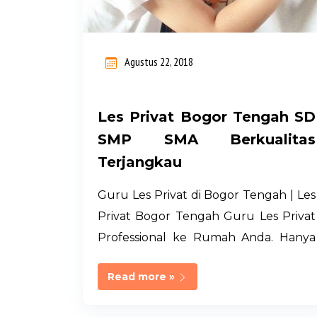
i
n
Agustus 22, 2018
g
a
Les Privat Bogor Tengah SD
n
SMP SMA Berkualitas
Terjangkau
Guru Les Privat di Bogor Tengah | Les
Privat Bogor Tengah Guru Les Privat
Professional ke Rumah Anda. Hanya
LATIS PRIVAT. Memiliki Jaringan Guru
Read more »
Les Privat Terseleksi dari UI, IPB, UNJ
di Jabodetabek. Management Full