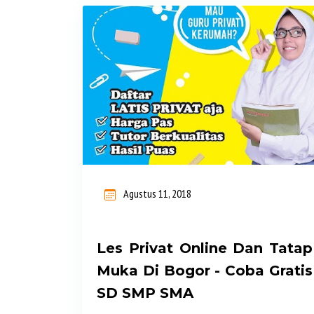
Service dan Professional. Durasi Les
120 menit Biaya Les Privat Hemat dan
Terjangkau. Melayani Guru Les Bogor
Bogor Tengah dan Sekitarnya. LES
PRIVAT BOGOR TENGAH: GURU LES
PRIVAT KE RUMAH UNTUK TK, SD,
SMP, SMA, SBMPTN, SIMAK UI,
Mahasiswa, Mengaji. KURIKULUM
NASIONAL & INTERNASIONAL LATIS
Agustus 11, 2018
PRIVAT Melayani Guru Privat Datang
ke Rumah di seluruh wilayah Bogor
Tengah dan sekitarnya untuk siswa
Les Privat Online Dan Tatap
SD SMP SMA LATIS PRIVAT adalah
Muka Di Bogor - Coba Gratis
Lembaga pendidikan guru les privat
SD SMP SMA
datang ke rumah untuk siswa SD