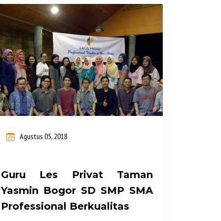
Service dan Professional. Durasi Les
120 menit Biaya Les Privat Hemat dan
Terjangkau. Melayani Guru Les Bogor
Bogor Utara dan Sekitarnya. LES
PRIVAT BOGOR UTARA: GURU LES
PRIVAT KE RUMAH UNTUK TK, SD,
SMP, SMA, SBMPTN, SIMAK UI,
Mahasiswa, Mengaji. KURIKULUM
NASIONAL & INTERNASIONAL LATIS
Agustus 05, 2018
PRIVAT Melayani Guru Privat Datang
ke Rumah di seluruh wilayah Bogor
Utara dan sekitarnya untuk siswa SD
Guru Les Privat Taman
SMP SMA LATIS PRIVAT adalah
Yasmin Bogor SD SMP SMA
Lembaga pendidikan guru les privat
Professional Berkualitas
datang ke rumah untuk siswa SD