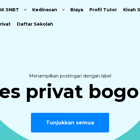
Langsung ke konten utama
BK SNBT
Kedinasan
Biaya
Profil Tutor
Kisah 
rivat
Daftar Sekolah
Menampilkan postingan dengan label
les privat bogo
Tunjukkan semua