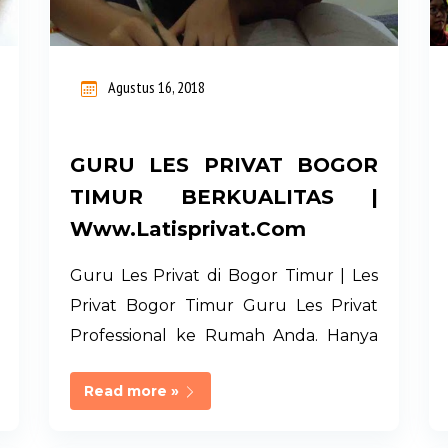
Agustus 16, 2018
GURU LES PRIVAT BOGOR
TIMUR BERKUALITAS |
Www.latisprivat.com
Guru Les Privat di Bogor Timur | Les
Privat Bogor Timur Guru Les Privat
Professional ke Rumah Anda. Hanya
LATIS PRIVAT. Memiliki Jaringan Guru
Read more »
Les Privat Terseleksi dari UI, IPB, UNJ
di Jabodetabek. Management Full