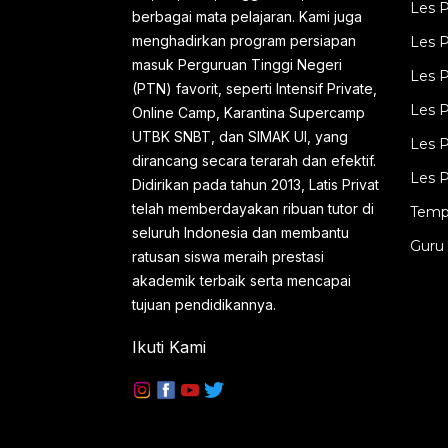
Les P
berbagai mata pelajaran. Kami juga
wilayah Jabodetabek meliputi: Les
menghadirkan program persiapan
Les P
Privat Bojong Gede Bogor , Jakarta
masuk Perguruan Tinggi Negeri
Les P
(PTN) favorit, seperti Intensif Private,
Selatan, Jakarta Timur, Jakarta Barat,
Les P
Online Camp, Karantina Supercamp
Jakarta Pusat, Jakart...
UTBK SNBT, dan SIMAK UI, yang
Les P
dirancang secara terarah dan efektif.
Les P
Didirikan pada tahun 2013, Latis Privat
telah memberdayakan ribuan tutor di
Temp
seluruh Indonesia dan membantu
Guru 
ratusan siswa meraih prestasi
akademik terbaik serta mencapai
tujuan pendidikannya.
Ikuti Kami