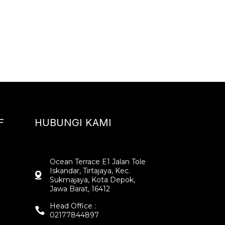
F
HUBUNGI KAMI
Ocean Terrace E1 Jalan Tole
Iskandar, Tirtajaya, Kec.
Sukmajaya, Kota Depok,
Jawa Barat, 16412
Head Office :
02177844897