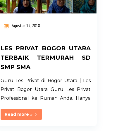
Agustus 12, 2018
LES PRIVAT BOGOR UTARA
TERBAIK TERMURAH SD
SMP SMA
Guru Les Privat di Bogor Utara | Les
Privat Bogor Utara Guru Les Privat
Professional ke Rumah Anda. Hanya
LATIS PRIVAT. Memiliki Jaringan Guru
Read more »
Les Privat Terseleksi dari UI, IPB, UNJ
di Jabodetabek. Management Full