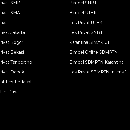
sehingga materi yang diberikan
Privat SMP
Bimbel SNBT
menjadi lebih fokus dan mudah
rivat SMA
Bimbel UTBK
dipahami. Pendekatan ini membantu
rivat
Les Privat UTBK
siswa mengatasi kesulitan belajar
rivat Jakarta
Les Privat SNBT
sekaligus mengembangkan potensi
rivat Bogor
Karantina SIMAK UI
akademiknya secara maksimal. Tidak
rivat Bekasi
Bimbel Online SBMPTN
hanya diperuntukkan bagi siswa yang
rivat Tangerang
Bimbel SBMPTN Karantina
mengalami penurunan nilai, jasa les
rivat Depok
Les Privat SBMPTN Intensif
privat juga banyak dipilih ...
at Les Terdekat
Les Privat