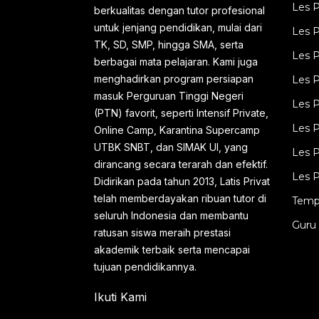
Kemerdekaan 17 Agustus 1945.
Les 
berkualitas dengan tutor profesional
Bendera asli tersebut dikenal sebagai
untuk jenjang pendidikan, mulai dari
Les P
TK, SD, SMP, hingga SMA, serta
Bendera Pusaka Sang Saka Merah
Les P
berbagai mata pelajaran. Kami juga
Putih dan kini disimpan sebagai benda
menghadirkan program persiapan
Les P
bersejarah. Di balik Bendera Pusaka
masuk Perguruan Tinggi Negeri
Les P
terdapat perjalanan panjang yang
(PTN) favorit, seperti Intensif Private,
Les P
Online Camp, Karantina Supercamp
melibatkan sejumlah tokoh penting.
UTBK SNBT, dan SIMAK UI, yang
Les P
Salah satunya adalah Fatmawati , is...
dirancang secara terarah dan efektif.
Les P
Didirikan pada tahun 2013, Latis Privat
telah memberdayakan ribuan tutor di
Temp
seluruh Indonesia dan membantu
Guru 
ratusan siswa meraih prestasi
akademik terbaik serta mencapai
tujuan pendidikannya.
Ikuti Kami