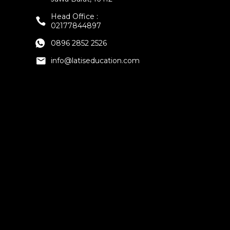
Head Office :
02177844897
0896 2852 2526
info@latiseducation.com