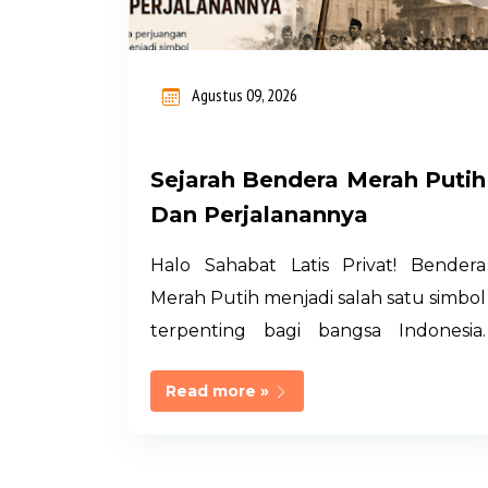
i
n
Agustus 09, 2026
g
a
Sejarah Bendera Merah Putih
n
Dan Perjalanannya
Halo Sahabat Latis Privat! Bendera
Merah Putih menjadi salah satu simbol
terpenting bagi bangsa Indonesia.
Setiap tanggal 17 Agustus, bendera ini
Read more »
dikibarkan dalam upacara peringatan
Hari Kemerdekaan Republik
Indonesia, baik di lingkungan