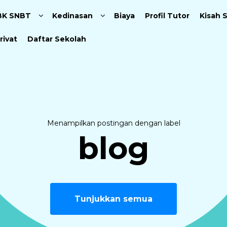
Langsung ke konten utama
BK SNBT
Kedinasan
Biaya
Profil Tutor
Kisah 
rivat
Daftar Sekolah
Menampilkan postingan dengan label
blog
Tunjukkan semua