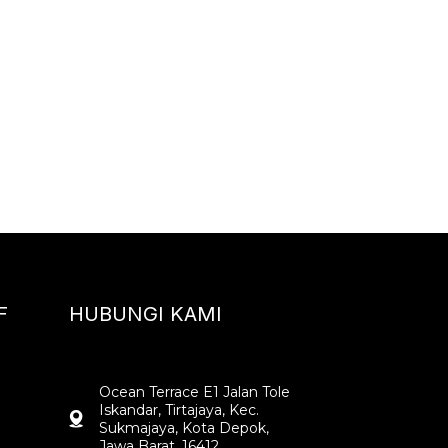
F
HUBUNGI KAMI
Ocean Terrace E1 Jalan Tole
Iskandar, Tirtajaya, Kec.
Sukmajaya, Kota Depok,
Jawa Barat, 16412