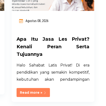
Agustus 08, 2026
Apa Itu Jasa Les Privat?
Kenali Peran Serta
Tujuannya
Halo Sahabat Latis Privat! Di era
pendidikan yang semakin kompetitif,
kebutuhan akan pendampingan
belajar di luar sekolah terus
Read more »
mengalami peningkatan. Tidak sedikit
siswa yang merasa kesulitan