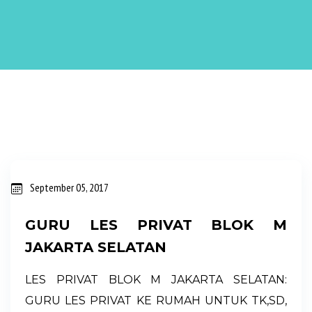
P
September 05, 2017
o
GURU LES PRIVAT BLOK M
s
JAKARTA SELATAN
t
LES PRIVAT BLOK M JAKARTA SELATAN:
i
GURU LES PRIVAT KE RUMAH UNTUK TK,SD,