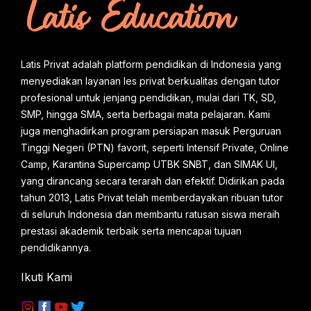
Mahasiswa dari Universitas Terbaik di Indonesia
seperti: UI, IPB, ITB, UNJ, UNNES, UIN Jakarta,
STAN, STIS dan Universitas lainnya yang sudah
Latis Privat adalah platform pendidikan di Indonesia yang
kami test seleksi di kantor pusat kami oleh
menyediakan layanan les privat berkualitas dengan tutor
HRD LATIS PRIVAT. Kami menerapkan sistem
profesional untuk jenjang pendidikan, mulai dari TK, SD,
SMP, hingga SMA, serta berbagai mata pelajaran. Kami
yang professional dari s...
juga menghadirkan program persiapan masuk Perguruan
Tinggi Negeri (PTN) favorit, seperti Intensif Private, Online
Camp, Karantina Supercamp UTBK SNBT, dan SIMAK UI,
yang dirancang secara terarah dan efektif. Didirikan pada
tahun 2013, Latis Privat telah memberdayakan ribuan tutor
di seluruh Indonesia dan membantu ratusan siswa meraih
prestasi akademik terbaik serta mencapai tujuan
pendidikannya.
Ikuti Kami