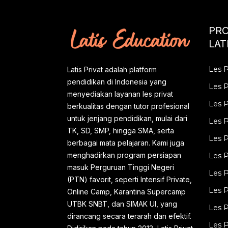
alumni UI pada tahun 2013 di bawah
perusahaan CV LATIS MEGA GROUP
PR
dan berizin resmi dinas pendidikan no
LAT
421 9 36- PNFI/Disdik/2015. Guru les
Les P
Latis Privat adalah platform
privat yang kami kirimkan ke rumah
pendidikan di Indonesia yang
Les P
anda adalah Guru Les Privat Pilihan
menyediakan layanan les privat
Alumni dan Mahasiswa dari Universitas
Les 
berkualitas dengan tutor profesional
untuk jenjang pendidikan, mulai dari
Terbaik di Indonesia seperti: UI, IPB,
Les P
TK, SD, SMP, hingga SMA, serta
ITB, UNJ, UNNES, UIN Jakarta, STAN,
Les P
berbagai mata pelajaran. Kami juga
STIS dan Universitas lainnya yang
menghadirkan program persiapan
Les P
sudah kami test seleksi di kantor
masuk Perguruan Tinggi Negeri
Les P
(PTN) favorit, seperti Intensif Private,
pusat kami oleh HRD LATIS PRIVAT.
Les P
Online Camp, Karantina Supercamp
Kami menerapkan sistem yang
UTBK SNBT, dan SIMAK UI, yang
Les P
professional ...
dirancang secara terarah dan efektif.
Les P