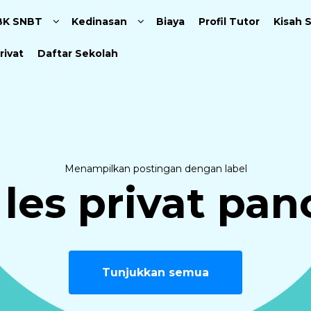
Langsung ke konten utama
BK SNBT
Kedinasan
Biaya
Profil Tutor
Kisah 
rivat
Daftar Sekolah
Menampilkan postingan dengan label
 les privat pan
Tunjukkan semua