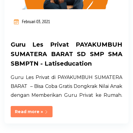
i
n
Februari 03, 2021
g
a
Guru Les Privat PAYAKUMBUH
n
SUMATERA BARAT SD SMP SMA
SBMPTN - Latiseducation
Guru Les Privat di PAYAKUMBUH SUMATERA
BARAT – Bisa Coba Gratis Dongkrak Nilai Anak
dengan Memberikan Guru Privat ke Rumah.
LATISEDUCATION adalah Layanan
Read more »
Hometutoring - Guru Les Privat Professional
ke Rumah. Memiliki Jaringan Guru di Seluruh
Wilayah Indonesia Terseleksi dari Universitas