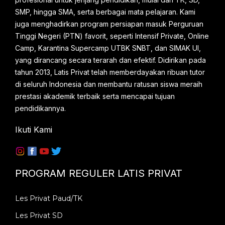
SMP, hingga SMA, serta berbagai mata pelajaran. Kami
dan mahasiswa u niversitas terkemuka di
juga menghadirkan program persiapan masuk Perguruan
Indonesia. Kami m...
Tinggi Negeri (PTN) favorit, seperti Intensif Private, Online
Camp, Karantina Supercamp UTBK SNBT, dan SIMAK UI,
yang dirancang secara terarah dan efektif. Didirikan pada
tahun 2013, Latis Privat telah memberdayakan ribuan tutor
di seluruh Indonesia dan membantu ratusan siswa meraih
prestasi akademik terbaik serta mencapai tujuan
pendidikannya.
Ikuti Kami
PROGRAM REGULER LATIS PRIVAT
Les Privat Paud/TK
Les Privat SD