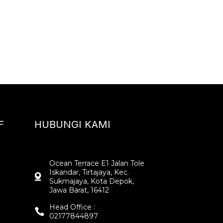
F
HUBUNGI KAMI
Ocean Terrace E1 Jalan Tole
Iskandar, Tirtajaya, Kec.
Sukmajaya, Kota Depok,
Jawa Barat, 16412
Head Office :
02177844897