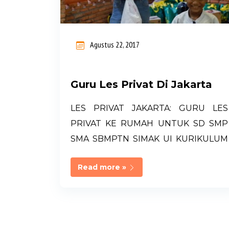
i
n
Agustus 22, 2017
g
a
Guru Les Privat Di Jakarta
n
LES PRIVAT JAKARTA: GURU LES
PRIVAT KE RUMAH UNTUK SD SMP
SMA SBMPTN SIMAK UI KURIKULUM
NASIONAL & INTERNASIONAL Guru
Read more »
privat di jakarta| les privat di
jakarta|Guru les privat di jakarta| les
privat jakarta| guru les privat jakarta|
guru privat jakarta LATIS PRIVAT