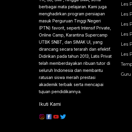
Les Privat SD: Matematika, IPA, IPS,
Les P
berbagai mata pelajaran. Kami juga
Bahasa Indonesia, Bahasa Inggris, PKN,
menghadirkan program persiapan
Les P
dll Les Privat SMP: Matematika, IPA
masuk Perguruan Tinggi Negeri
Les P
(PTN) favorit, seperti Intensif Private,
(Fisika, Kimia, Biologi), IPS, Bahasa
Les P
Online Camp, Karantina Supercamp
Inggris, Bahasa Indonesia Les Privat
UTBK SNBT, dan SIMAK UI, yang
Les P
SMA IPA: Matematika, Fisika, Kimia,
dirancang secara terarah dan efektif.
Les P
Biolog...
Didirikan pada tahun 2013, Latis Privat
telah memberdayakan ribuan tutor di
Temp
seluruh Indonesia dan membantu
Guru 
ratusan siswa meraih prestasi
akademik terbaik serta mencapai
tujuan pendidikannya.
Ikuti Kami