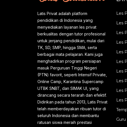
SIMAK UI ) hingga mahasiswa dan
Les P
Latis Privat adalah platform
umum di seluruh wilayah Indonesia.
pendidikan di Indonesia yang
Les P
LATISEDUCATION didirikan oleh
menyediakan layanan les privat
Alumni UI pada tahun 2013 di bawah
Les 
berkualitas dengan tutor profesional
untuk jenjang pendidikan, mulai dari
perusahaan LATIS MEGA GROUP dan
Les P
TK, SD, SMP, hingga SMA, serta
berizin resmi dinas pendidikan
Les P
berbagai mata pelajaran. Kami juga
no.421.9/109/IKur/DPMPTSP/2018.
menghadirkan program persiapan
Les P
Guru les privat yang kami kirimkan
masuk Perguruan Tinggi Negeri
Les P
(PTN) favorit, seperti Intensif Private,
ke rumah Anda adalah guru les privat
Les P
Online Camp, Karantina Supercamp
berkualitas dari alumni dan mahasiswa
UTBK SNBT, dan SIMAK UI, yang
Les P
u niversitas terkemuka di Indonesia.
dirancang secara terarah dan efektif.
Les P
Ka...
Didirikan pada tahun 2013, Latis Privat
telah memberdayakan ribuan tutor di
Temp
seluruh Indonesia dan membantu
Guru 
ratusan siswa meraih prestasi