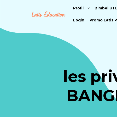
Profil
Bimbel UT
Login
Promo Latis P
les p
BANG