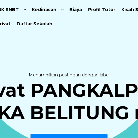
Langsung ke konten utama
BK SNBT
Kedinasan
Biaya
Profil Tutor
Kisah 
rivat
Daftar Sekolah
Menampilkan postingan dengan label
rivat PANGKAL
KA BELITUNG 