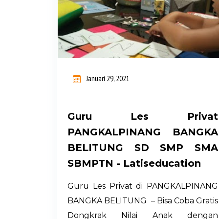
s
t
i
n
Januari 29, 2021
g
a
Guru Les Privat
n
PANGKALPINANG BANGKA
BELITUNG SD SMP SMA
SBMPTN - Latiseducation
Guru Les Privat di PANGKALPINANG
BANGKA BELITUNG – Bisa Coba Gratis
Dongkrak Nilai Anak dengan