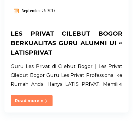
n
September 26, 2017
g
a
LES PRIVAT CILEBUT BOGOR
n
BERKUALITAS GURU ALUMNI UI ~
LATISPRIVAT
Guru Les Privat di Cilebut Bogor | Les Privat
Cilebut Bogor Guru Les Privat Professional ke
Rumah Anda. Hanya LATIS PRIVAT. Memiliki
Jaringan Guru Les Privat Terseleksi dari UI, IPB,
Read more »
UNJ di Jabodetabek. Management Full Service
dan Professional. Durasi Les 120 menit Biaya
Les Privat Hemat dan Terjangkau. Melayani
Guru Les Privat Cilebut Bogor dan Sekitarnya.