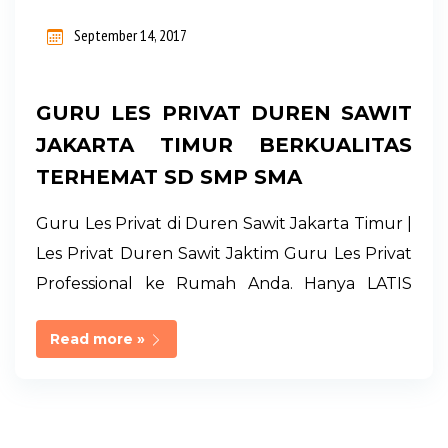
n
September 14, 2017
g
a
GURU LES PRIVAT DUREN SAWIT
n
JAKARTA TIMUR BERKUALITAS
TERHEMAT SD SMP SMA
Guru Les Privat di Duren Sawit Jakarta Timur |
Les Privat Duren Sawit Jaktim Guru Les Privat
Professional ke Rumah Anda. Hanya LATIS
PRIVAT. Memiliki Jaringan Guru Les Privat
Read more »
Terseleksi dari UI, IPB, UNJ di Jabodetabek.
Management Full Service dan Professional.
Durasi Les 120 menit Biaya Les Privat Hemat
dan Terjangkau. Melayani Guru Les Privat