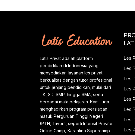
i
n
g
PR
a
LAT
n
Les P
Latis Privat adalah platform
pendidikan di Indonesia yang
Les P
menyediakan layanan les privat
Les 
berkualitas dengan tutor profesional
untuk jenjang pendidikan, mulai dari
Les P
TK, SD, SMP, hingga SMA, serta
Les P
berbagai mata pelajaran. Kami juga
menghadirkan program persiapan
Les P
masuk Perguruan Tinggi Negeri
Les P
(PTN) favorit, seperti Intensif Private,
Les P
Online Camp, Karantina Supercamp