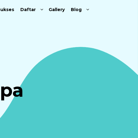
Sukses
Daftar
Gallery
Blog
epa