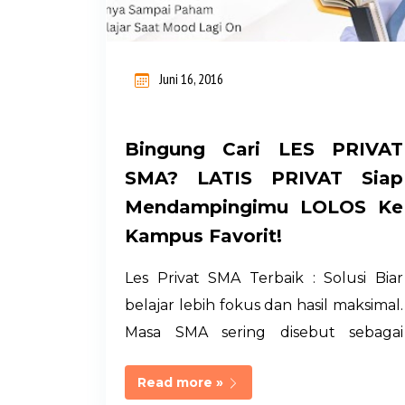
i
n
Juni 16, 2016
g
a
Bingung Cari LES PRIVAT
n
SMA? LATIS PRIVAT Siap
Mendampingimu LOLOS Ke
Kampus Favorit!
Les Privat SMA Terbaik : Solusi Biar
belajar lebih fokus dan hasil maksimal.
Masa SMA sering disebut sebagai
"masa emas" dalam perjalanan
Read more »
pendidikan seseorang. Inilah fase