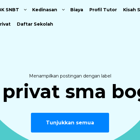
Langsung ke konten utama
BK SNBT
Kedinasan
Biaya
Profil Tutor
Kisah 
rivat
Daftar Sekolah
Menampilkan postingan dengan label
 privat sma bo
Tunjukkan semua