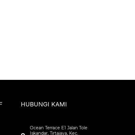
F
HUBUNGI KAMI
Ocean Terrace E1 Jalan Tole
Iskandar, Tirtajaya, Kec.