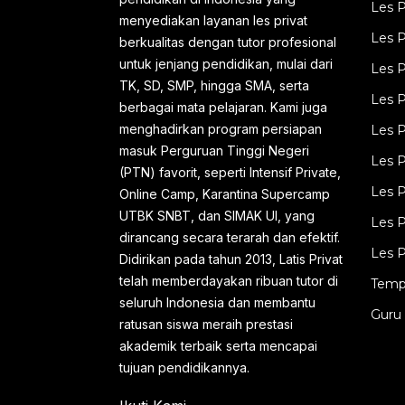
Les P
diam-diam, dan tanpa disadari.
menyediakan layanan les privat
Beberapa penyebab yang umum tapi
Les 
berkualitas dengan tutor profesional
untuk jenjang pendidikan, mulai dari
sering diabaikan meliputi: 1.
Les P
TK, SD, SMP, hingga SMA, serta
Manajemen Waktu yang Berantakan
Les P
berbagai mata pelajaran. Kami juga
...
menghadirkan program persiapan
Les P
masuk Perguruan Tinggi Negeri
Les P
(PTN) favorit, seperti Intensif Private,
Les P
Online Camp, Karantina Supercamp
UTBK SNBT, dan SIMAK UI, yang
Les P
dirancang secara terarah dan efektif.
Les P
Didirikan pada tahun 2013, Latis Privat
telah memberdayakan ribuan tutor di
Temp
seluruh Indonesia dan membantu
Guru 
ratusan siswa meraih prestasi
akademik terbaik serta mencapai
tujuan pendidikannya.