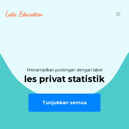
Langsung ke konten utama
Menampilkan postingan dengan label
les privat statistik
Tunjukkan semua