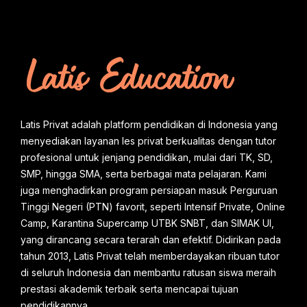
n
g
a
n
Latis Privat adalah platform pendidikan di Indonesia yang
menyediakan layanan les privat berkualitas dengan tutor
profesional untuk jenjang pendidikan, mulai dari TK, SD,
SMP, hingga SMA, serta berbagai mata pelajaran. Kami
juga menghadirkan program persiapan masuk Perguruan
Tinggi Negeri (PTN) favorit, seperti Intensif Private, Online
Camp, Karantina Supercamp UTBK SNBT, dan SIMAK UI,
yang dirancang secara terarah dan efektif. Didirikan pada
tahun 2013, Latis Privat telah memberdayakan ribuan tutor
di seluruh Indonesia dan membantu ratusan siswa meraih
prestasi akademik terbaik serta mencapai tujuan
pendidikannya.