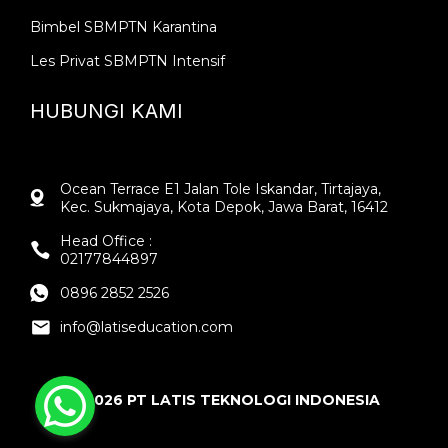
Bimbel SBMPTN Karantina
Les Privat SBMPTN Intensif
HUBUNGI KAMI
Ocean Terrace E1 Jalan Tole Iskandar, Tirtajaya,
Kec. Sukmajaya, Kota Depok, Jawa Barat, 16412
Head Office :
02177844897
0896 2852 2526
info@latiseducation.com
© 2026 PT LATIS TEKNOLOGI INDONESIA