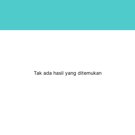
Tak ada hasil yang ditemukan
P
o
s
t
i