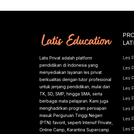
i
n
g
PR
a
LAT
n
Les P
Latis Privat adalah platform
pendidikan di Indonesia yang
Les P
menyediakan layanan les privat
Les 
berkualitas dengan tutor profesional
untuk jenjang pendidikan, mulai dari
Les P
TK, SD, SMP, hingga SMA, serta
Les P
berbagai mata pelajaran. Kami juga
menghadirkan program persiapan
Les P
masuk Perguruan Tinggi Negeri
Les P
(PTN) favorit, seperti Intensif Private,
Les P
Online Camp, Karantina Supercamp