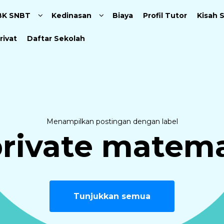
Langsung ke konten utama
BK SNBT
Kedinasan
Biaya
Profil Tutor
Kisah 
rivat
Daftar Sekolah
Menampilkan postingan dengan label
private matem
Tunjukkan semua