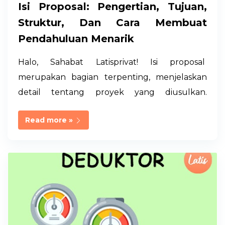
a
Isi Proposal: Pengertian, Tujuan,
n
Struktur, Dan Cara Membuat
Pendahuluan Menarik
Halo, Sahabat Latisprivat! Isi proposal
merupakan bagian terpenting, menjelaskan
detail tentang proyek yang diusulkan.
Sedangkan, p endahuluan dalam sebuah
Read more »
proposal merupakan landasan penting yang
menentukan kesan awal dan keberhasilan
dalam menyampaikan ide serta tujuan proyek
yang diusulkan. Terletak di bagian awal
dokumen, pendahuluan memiliki peran
utama untuk menarik perhatian pembaca dan
memberikan gambaran menyeluruh tentang