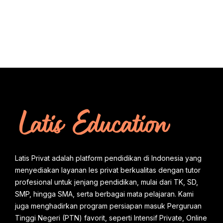
kurikulum sebelumnya, yang terkesan rumit
dan tidak dapat mencapai kompetensi peserta
didik dengan baik. Untuk penjelasan
selengkapnya, simak artikel di bawah ini! Baca
juga: les privat Pengertian Kurikulum
Merdeka Sumber: Freepik Definisi Kurikulum
Merdeka Belajar, sebagaimana dikutip dari
situs Kementerian Pendidikan, Kebudayaan,
Riset dan Teknologi (Kemendikbudristek),
merujuk pada suatu kurikulum dengan variasi
pembelajaran intrakurikuler. Dalam konteks
Latis Privat adalah platform pendidikan di Indonesia yang
menyediakan layanan les privat berkualitas dengan tutor
ini, isi pembelajaran dirancang agar optimal,
profesional untuk jenjang pendidikan, mulai dari TK, SD,
memberikan peserta didik waktu yang cukup
SMP, hingga SMA, serta berbagai mata pelajaran. Kami
untuk mend...
juga menghadirkan program persiapan masuk Perguruan
Tinggi Negeri (PTN) favorit, seperti Intensif Private, Online