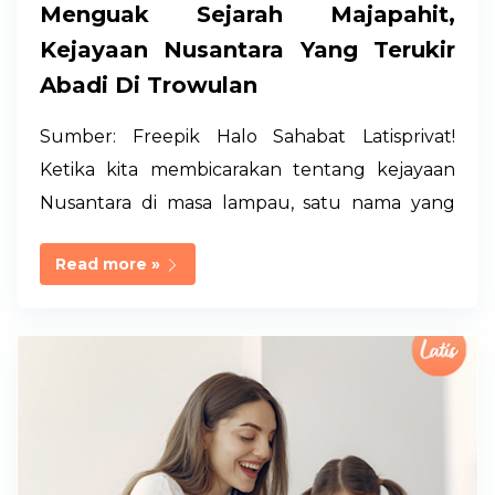
a
Menguak Sejarah Majapahit,
n
Kejayaan Nusantara Yang Terukir
Abadi Di Trowulan
Sumber: Freepik Halo Sahabat Latisprivat!
Ketika kita membicarakan tentang kejayaan
Nusantara di masa lampau, satu nama yang
tak pernah absen disebut adalah Kerajaan
Read more »
Majapahit. Dikenal sebagai simbol persatuan
dan kekuatan politik terbesar di Asia Tenggara
pada abad ke-14, Majapahit bukan sekadar
legenda sejarah, melainkan warisan nyata dari
kejayaan bangsa Indonesia di masa lalu. Dari
Raden Wijaya hingga Hayam Wuruk, dari
Sumpah Palapa hingga runtuhnya kejayaan