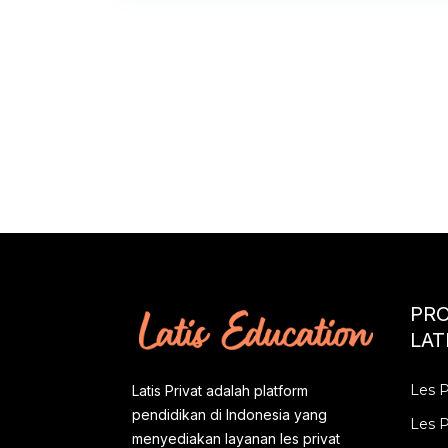
Management Full Service dan
Professional. Durasi Les 120 menit
Biaya Les Privat Hemat dan
Terjangkau. Melayani Guru Les Privat
Ciparigi Bogor dan Sekitarnya. LES
PRIVAT CIPARIGI BOGOR: GURU LES
PRIVAT KE RUMAH UNTUK TK, SD,
SMP, SMA, SBMPTN, SIMAK UI,
Mahasiswa, Mengaji. KURIKULUM
NASIONAL & INTERNASIONAL LATIS
PRIVAT Melayani Guru Privat Datang
PR
ke Rumah di seluruh wilayah Ciparigi
LAT
Bogor dan sekitarnya untuk siswa SD
Les P
Latis Privat adalah platform
SMP SMA LATIS PRIVAT adalah
pendidikan di Indonesia yang
Les P
Lembaga pendidikan guru les privat
menyediakan layanan les privat