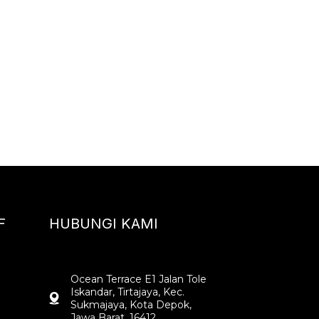
F
HUBUNGI KAMI
Ocean Terrace E1 Jalan Tole
Iskandar, Tirtajaya, Kec.
Sukmajaya, Kota Depok,
Jawa Barat, 16412