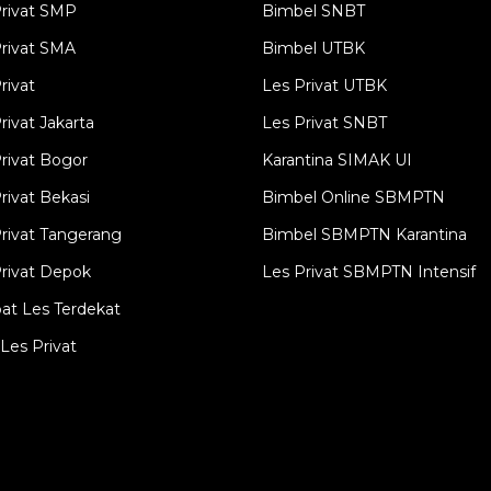
Privat SMP
Bimbel SNBT
rivat SMA
Bimbel UTBK
rivat
Les Privat UTBK
rivat Jakarta
Les Privat SNBT
rivat Bogor
Karantina SIMAK UI
rivat Bekasi
Bimbel Online SBMPTN
rivat Tangerang
Bimbel SBMPTN Karantina
rivat Depok
Les Privat SBMPTN Intensif
at Les Terdekat
Les Privat