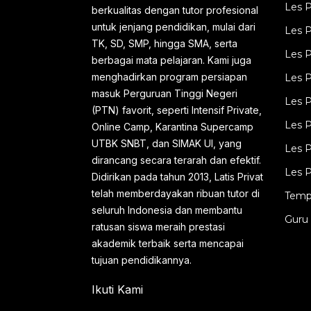
datang ke rumah untuk siswa SD
Les 
berkualitas dengan tutor profesional
untuk jenjang pendidikan, mulai dari
SMP SMA, SBMPTN, SIMAK UI,
Les P
TK, SD, SMP, hingga SMA, serta
Mahasiswa dan Mengaji di seluruh
Les P
berbagai mata pelajaran. Kami juga
wilayah Jabodetabek meliputi: Les
menghadirkan program persiapan
Les P
Privat Ciparigi Bogor , Jakarta Selatan,
masuk Perguruan Tinggi Negeri
Les P
(PTN) favorit, seperti Intensif Private,
Jakarta Timur, Jakarta Barat, Jakarta
Les P
Online Camp, Karantina Supercamp
Pusat, Jakarta Utara, Bekasi, Depok
UTBK SNBT, dan SIMAK UI, yang
Les P
dan Bogor. LATIS PRI...
dirancang secara terarah dan efektif.
Les P
Didirikan pada tahun 2013, Latis Privat
telah memberdayakan ribuan tutor di
Temp
seluruh Indonesia dan membantu
Guru 
ratusan siswa meraih prestasi
akademik terbaik serta mencapai
tujuan pendidikannya.
Ikuti Kami