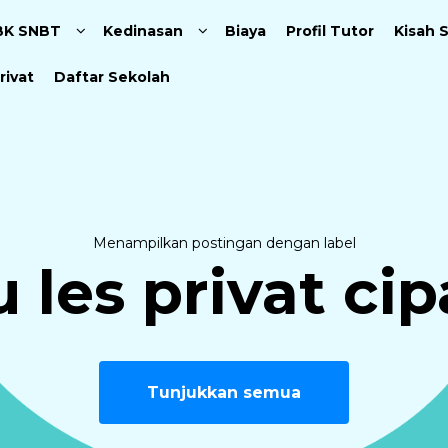
Langsung ke konten utama
BK SNBT
Kedinasan
Biaya
Profil Tutor
Kisah 
rivat
Daftar Sekolah
Menampilkan postingan dengan label
 les privat cip
Tunjukkan semua