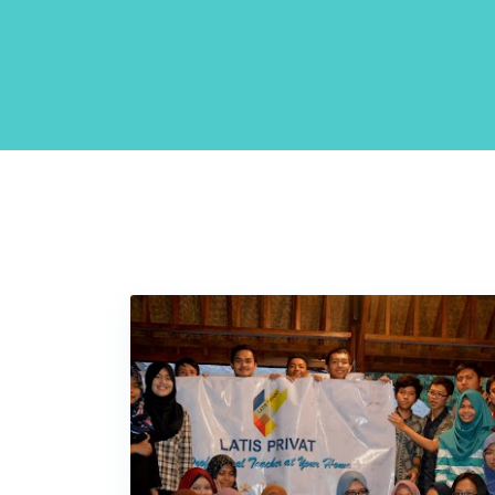
P
o
s
t