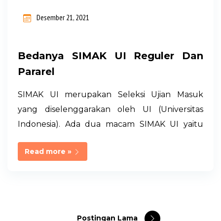
n
Desember 21, 2021
g
a
Bedanya SIMAK UI Reguler Dan
n
Pararel
SIMAK UI merupakan Seleksi Ujian Masuk
yang diselenggarakan oleh UI (Universitas
Indonesia). Ada dua macam SIMAK UI yaitu
reguler dan pararel. Apa perbedaannya?
Read more »
SIMAK UI Reguler vs SIMAK UI Pararel Baiklah,
mari kita langsung saja pada inti
perbedaannya. Keduanya memang sama-sama
seleksi ujian masuk untuk calon mahasiswa
baru di Universitas Indnesia. Tapi kenali
Postingan Lama