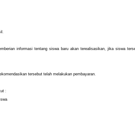
il.
mberian informasi tentang siswa baru akan terealisasikan, jika siswa terseb
direkomendasikan tersebut telah melakukan pembayaran.
ut :
iswa