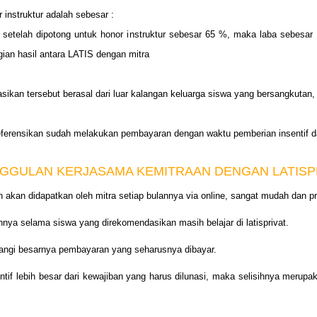
instruktur adalah sebesar :
setelah dipotong untuk honor instruktur sebesar 65 %, maka laba sebesar 
an hasil antara LATIS dengan mitra
sikan tersebut berasal dari luar kalangan keluarga siswa yang bersangkutan,
ireferensikan sudah melakukan pembayaran dengan waktu pemberian insentif d
GGULAN KERJASAMA KEMITRAAN DENGAN LATISPR
akan didapatkan oleh mitra setiap bulannya via online, sangat mudah dan pr
nya selama siswa yang direkomendasikan masih belajar di latisprivat.
rangi besarnya pembayaran yang seharusnya dibayar.
entif lebih besar dari kewajiban yang harus dilunasi, maka selisihnya meru