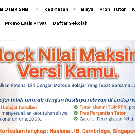
Langsung ke konten utama
el UTBK SNBT
Kedinasan
Biaya
Profil Tutor
K
Promo Latis Privat
Daftar Sekolah