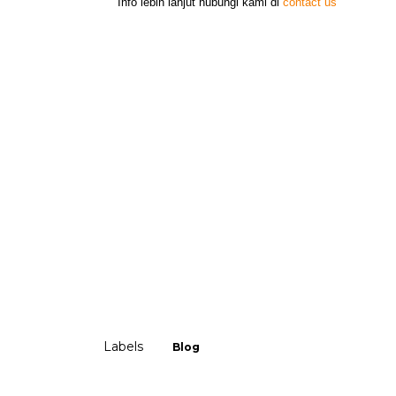
Info lebih lanjut hubungi kami di
contact us
Labels
Blog