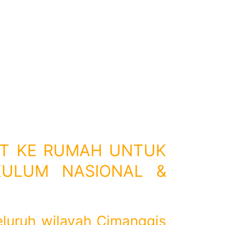
VAT KE RUMAH UNTUK
IKULUM NASIONAL &
eluruh wilayah Cimanggis