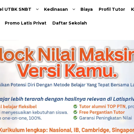
Langsung ke konten utama
el UTBK SNBT
Kedinasan
Biaya
Profil Tutor
K
Promo Latis Privat
Daftar Sekolah