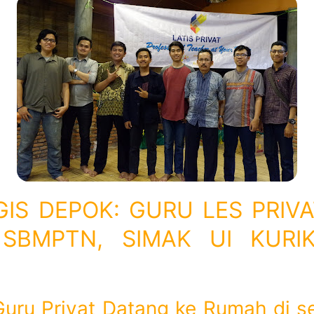
GIS DEPOK: GURU LES PRI
 SBMPTN, SIMAK UI KUR
uru Privat Datang ke Rumah di s