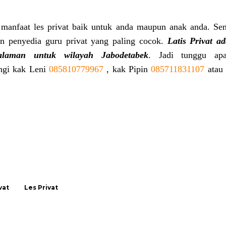
 manfaat les privat baik untuk anda maupun anak anda. Se
n penyedia guru privat yang paling cocok.
Latis Privat a
alaman untuk wilayah Jabodetabek
.
Jadi tunggu apa
ngi kak Leni
085810779967
, kak Pipin
085711831107
atau
vat
Les Privat