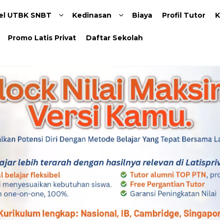
Langsung ke konten utama
el UTBK SNBT
Kedinasan
Biaya
Profil Tutor
K
Promo Latis Privat
Daftar Sekolah