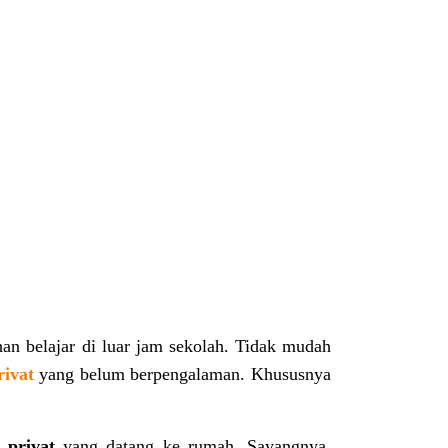
n belajar di luar jam sekolah. Tidak mudah
rivat
yang belum berpengalaman. Khusu
s
nya
 privat
yang datang ke rumah. Sayangnya,