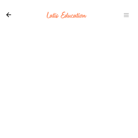
Langsung ke konten utama