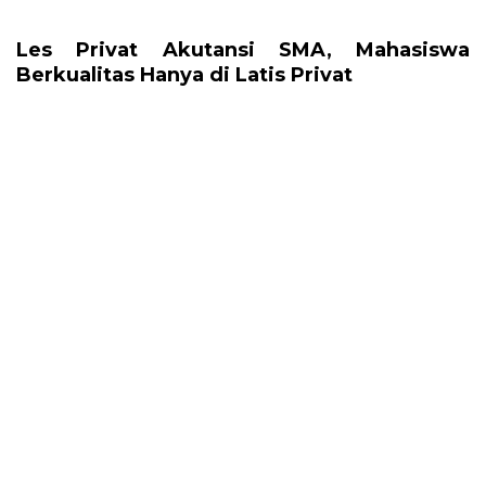
Les Privat Akutansi SMA, Mahasiswa
Berkualitas Hanya di Latis Privat