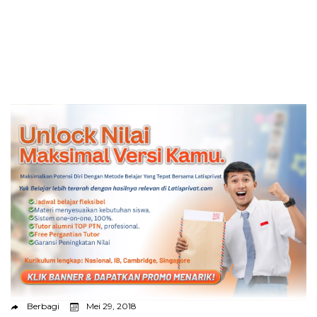
Berbagi
Mei 29, 2018