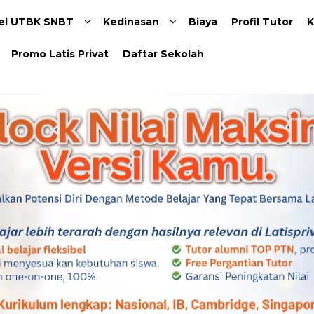
Langsung ke konten utama
el UTBK SNBT
Kedinasan
Biaya
Profil Tutor
K
Promo Latis Privat
Daftar Sekolah