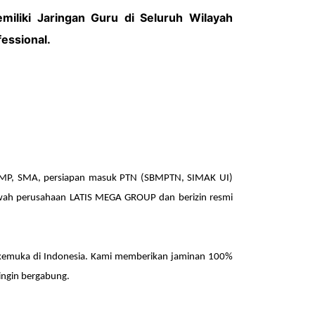
iliki Jaringan Guru di Seluruh Wilayah
essional.
 SMP, SMA
, persiapan masuk PTN (
SBMPTN, SIMAK UI
)
awah perusahaan LATIS MEGA GROUP dan berizin resmi
erkemuka di Indonesia. Kami memberikan jaminan 100%
ingin
bergabung.