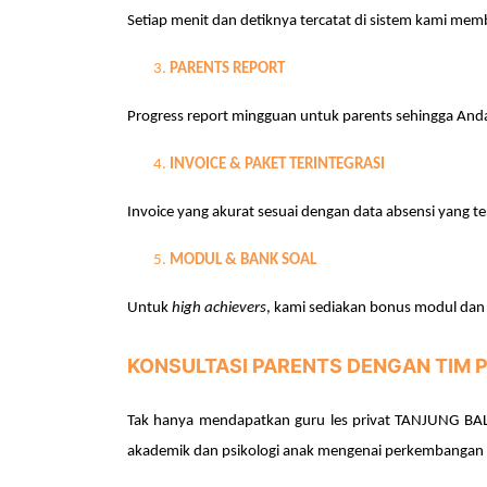
Setiap menit dan detiknya tercatat di sistem kami mem
3.
PARENTS REPORT
Progress report mingguan untuk parents sehingga And
4.
INVOICE & PAKET TERINTEGRASI
Invoice yang akurat sesuai dengan data absensi yang te
5.
MODUL & BANK SOAL
Untuk
high achievers
, kami sediakan bonus modul da
KONSULTASI PARENTS DENGAN TIM 
T
ak hanya mendapatkan guru
les
privat
TANJUNG BAL
akademik dan psikologi
anak
mengenai perkembangan b