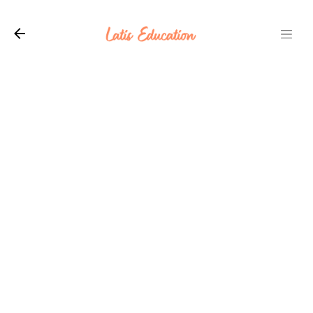
Langsung ke konten utama