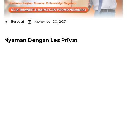
Berbagi
November 20, 2021
Nyaman Dengan Les Privat