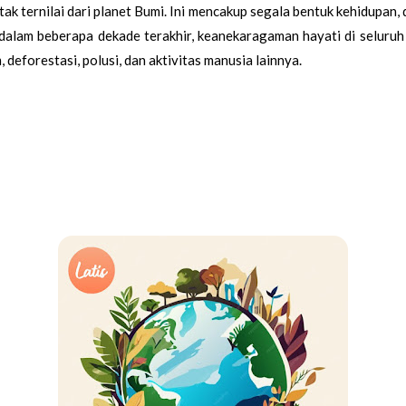
ak ternilai dari planet Bumi. Ini mencakup segala bentuk kehidupan,
alam beberapa dekade terakhir, keanekaragaman hayati di seluruh 
, deforestasi, polusi, dan aktivitas manusia lainnya.