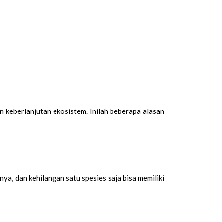
n keberlanjutan ekosistem. Inilah beberapa alasan
a, dan kehilangan satu spesies saja bisa memiliki