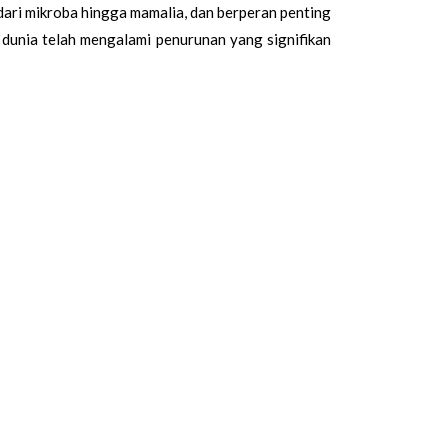
 dari mikroba hingga mamalia, dan berperan penting
dunia telah mengalami penurunan yang signifikan