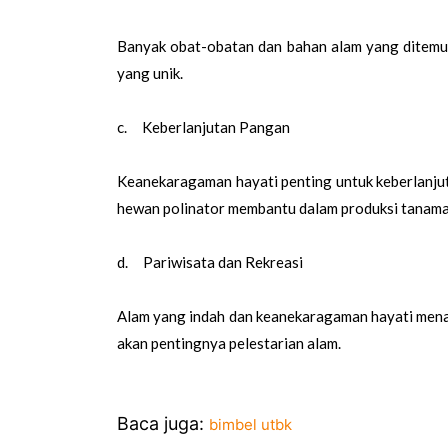
Banyak obat-obatan dan bahan alam yang ditemuk
yang unik.
c. Keberlanjutan Pangan
Keanekaragaman hayati penting untuk keberlanju
hewan polinator membantu dalam produksi tanama
d. Pariwisata dan Rekreasi
Alam yang indah dan keanekaragaman hayati mena
akan pentingnya pelestarian alam.
Baca juga:
bimbel utbk