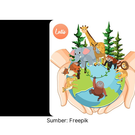
Sumber: Freepik