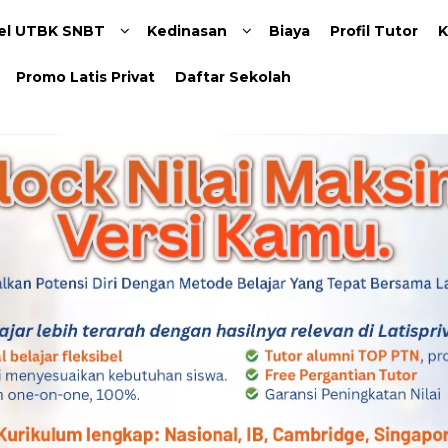
Langsung ke konten utama
el UTBK SNBT
Kedinasan
Biaya
Profil Tutor
K
Promo Latis Privat
Daftar Sekolah