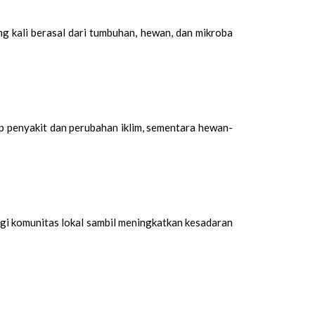
 kali berasal dari tumbuhan, hewan, dan mikroba
 penyakit dan perubahan iklim, sementara hewan-
i komunitas lokal sambil meningkatkan kesadaran