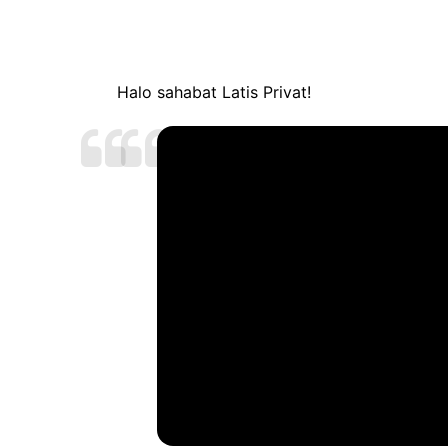
Halo sahabat Latis Privat!