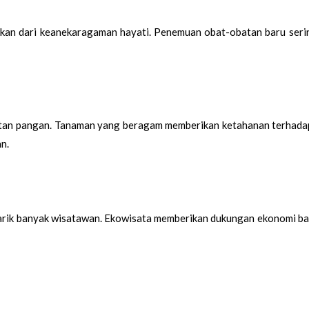
an dari keanekaragaman hayati. Penemuan obat-obatan baru sering
tan pangan. Tanaman yang beragam memberikan ketahanan terhadap
n.
rik banyak wisatawan. Ekowisata memberikan dukungan ekonomi bag