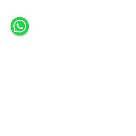
Halo Sahabat Latisprivat!
Ujian Tengah Semester (PTS) adalah salah satu
momen penting bagi siswa untuk menguji
pemahaman dalam pelajaran Bahasa Inggris.
Pada semester 2, siswa akan mempelajari
berbagai materi dasar yang akan membantu