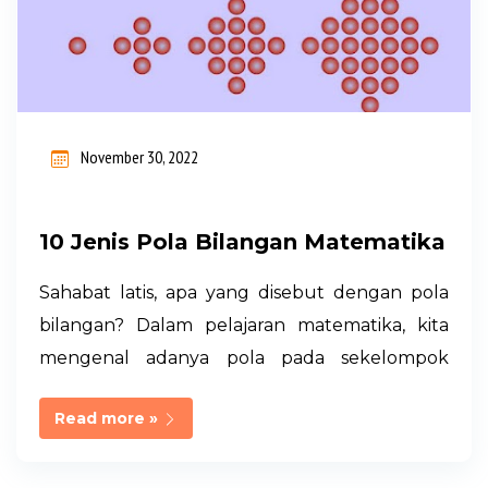
Untuk mengetahui jenis pola bilangan, kita
harus perhatikan rangkaian berupa bentuk,
warna, dan lainnya. Apabila kita ingin
memecahkan soal matematika terkait, kita
harus menerapkan rumus pola bilangan yang
November 30, 2022
berlaku. Jenis-jenis Pola Bilangan Secara
umum, terdapat tiga jenis pola yaitu pola
10 Jenis Pola Bilangan Matematika
huruf, pola angka, dan pola bentuk. Pola
huruf tersusun atas serangkaian huruf.
Sahabat latis, apa yang disebut dengan pola
Misalnya susunan A, C, E, G, I, K, M, ...
bilangan? Dalam pelajaran matematika, kita
Berdasarkan pola huruf di atas, kita dapat
mengenal adanya pola pada sekelompok
melihat bahwa terdapat satu urutan yang
bilangan. Entah itu tersusun secara bertingkat,
hilang jika kita melihat urutan alfabet yang
Read more »
menurun, berkelompok berdasarkan angka
berjuml...
tertentu, atau bentuk lainnya. Pola bilangan