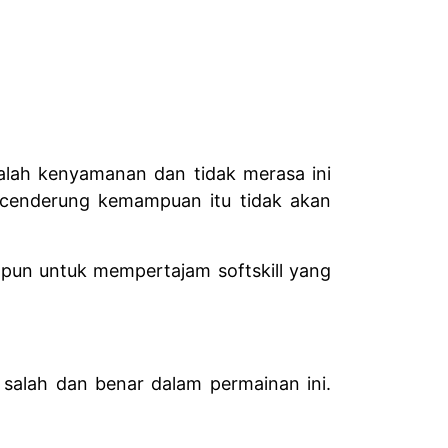
dalah kenyamanan dan tidak merasa ini
a cenderung kemampuan itu tidak akan
apun untuk mempertajam softskill yang
 salah dan benar dalam permainan ini.