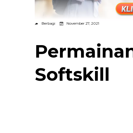
Berbagi
November 27, 2021
Permai
Softskill