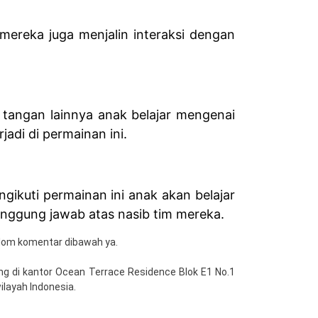
mereka juga menjalin interaksi dengan
 tangan lainnya anak belajar mengenai
adi di permainan ini.
kuti permainan ini anak akan belajar
anggung jawab atas nasib tim mereka.
olom komentar dibawah ya.
ng di kantor Ocean Terrace Residence Blok E1 No.1
ilayah Indonesia.