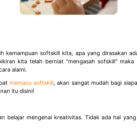
atih kemampuan softskill kita, apa yang dirasakan a
kiran kita telah berniat "mengasah sofskill" mak
cara alami.
apat
memacu softskill
, akan sangat mudah bagi siap
an itu disini!
an belajar mengenai kreativitas. Tidak ada hal yang