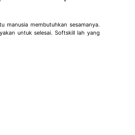
entu manusia membutuhkan sesamanya.
an untuk selesai. Softskill lah yang