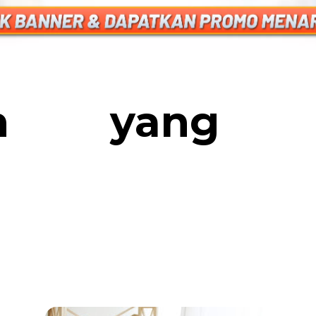
nan yang M