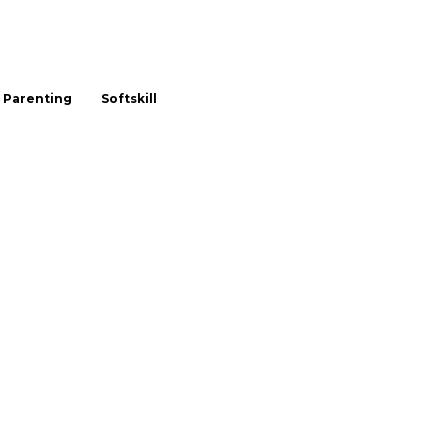
Parenting
Softskill