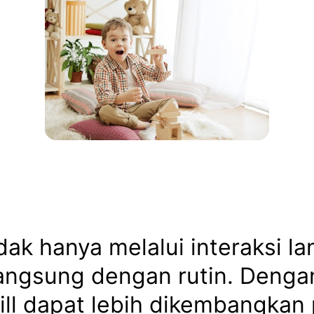
dak hanya melalui interaksi l
langsung dengan rutin. Deng
ll dapat lebih dikembangkan p