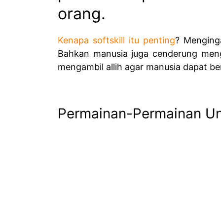
orang.
Kenapa softskill itu penting
? Menging
Bahkan manusia juga cenderung menga
mengambil allih agar manusia dapat b
Permainan-Permainan Un